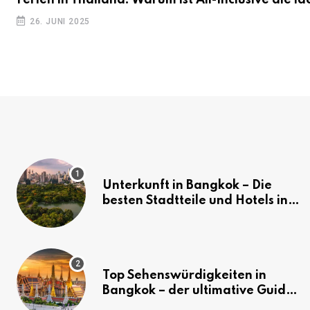
Ferien in Thailand: Warum ist All-Inclusive die id
26. JUNI 2025
Unterkunft in Bangkok – Die
besten Stadtteile und Hotels in
Bangkok
Top Sehenswürdigkeiten in
Bangkok – der ultimative Guide
(mit Karte)