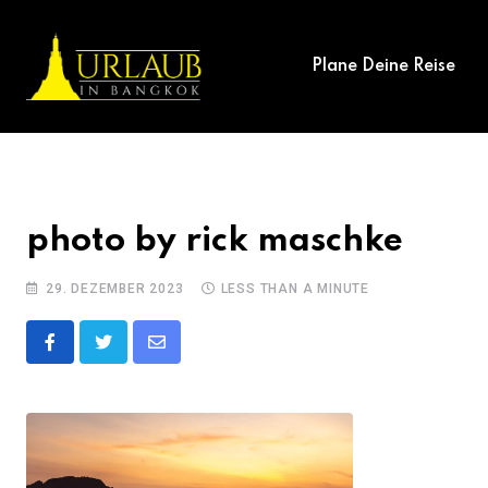
Skip
to
Plane Deine Reise
content
photo by rick maschke
29. DEZEMBER 2023
LESS THAN A MINUTE
Share
via
Email