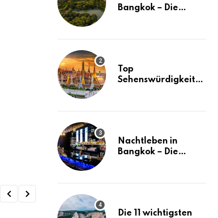
Bangkok – Die
besten Stadtteile
und Hotels in
Bangkok
Top
Sehenswürdigkeiten
in Bangkok – der
ultimative Guide
(mit Karte)
Nachtleben in
Bangkok – Die
besten Ausgehtipps
Die 11 wichtigsten