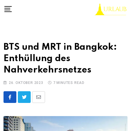
Skip
to
content
BTS und MRT in Bangkok:
Enthüllung des
Nahverkehrsnetzes
26. OKTOBER 2023
7 MINUTES READ
Share
via
Email