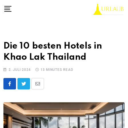
Skip
to
content
Die 10 besten Hotels in
Khao Lak Thailand
2. JULI 2024
13 MINUTES READ
Share
via
Email