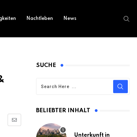
gkeiten
Nachtleben
News
SUCHE
&
BELIEBTER INHALT
Share
via
Unterkunft in