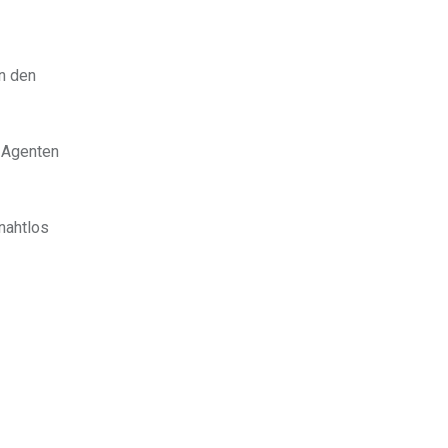
on den
s Agenten
nahtlos