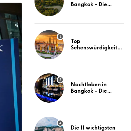
Email
Bangkok – Die
besten Stadtteile
und Hotels in
Bangkok
Top
Sehenswürdigkeiten
in Bangkok – der
ultimative Guide
(mit Karte)
Nachtleben in
Bangkok – Die
besten Ausgehtipps
Die 11 wichtigsten