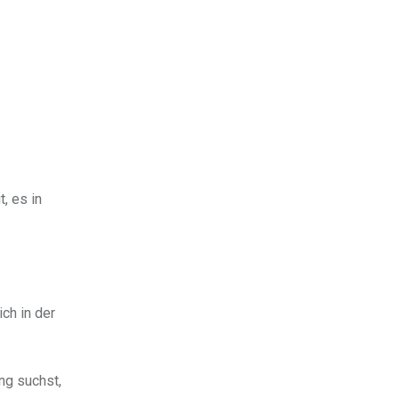
, es in
ch in der
ng suchst,