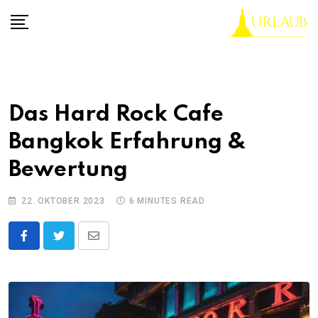
Skip
to
content
Das Hard Rock Cafe
Bangkok Erfahrung &
Bewertung
22. OKTOBER 2023
6 MINUTES READ
Share
via
Email