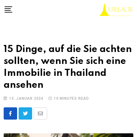
Skip
to
content
15 Dinge, auf die Sie achten
sollten, wenn Sie sich eine
Immobilie in Thailand
ansehen
15. JANUAR 2024
10 MINUTES READ
Share
via
Email