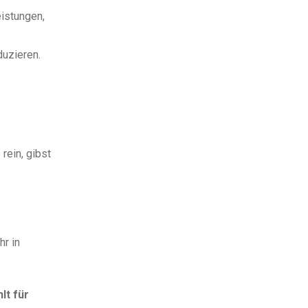
istungen,
duzieren.
rein, gibst
hr in
lt für