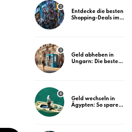
Entdecke die besten
Shopping-Deals im
MBK Bangkok
Geld abheben in
Ungarn: Die besten
Tipps und Tricks!
Geld wechseln in
Ägypten: So sparen
Sie bares Geld!