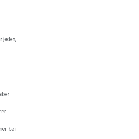
r jeden,
eiber
der
inen bei