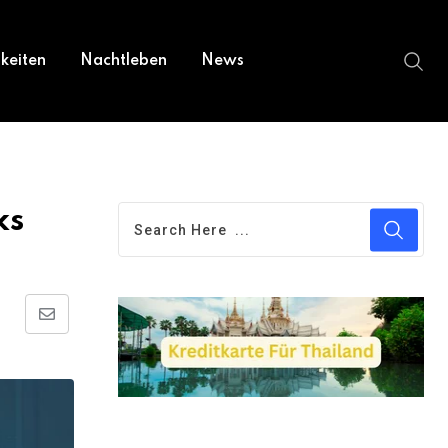
keiten
Nachtleben
News
ks
Share
via
Email