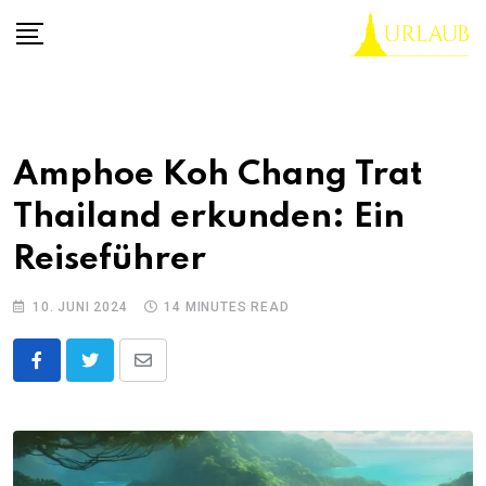
Skip
to
content
Amphoe Koh Chang Trat
Thailand erkunden: Ein
Reiseführer
10. JUNI 2024
14 MINUTES READ
Share
via
Email