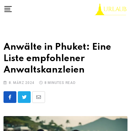
Skip
to
content
Anwälte in Phuket: Eine
Liste empfohlener
Anwaltskanzleien
8. MÄRZ 2024
8 MINUTES READ
Share
via
Email