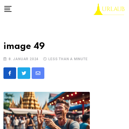
Skip
to
content
image 49
8. JANUAR 2024
LESS THAN A MINUTE
Share
via
Email