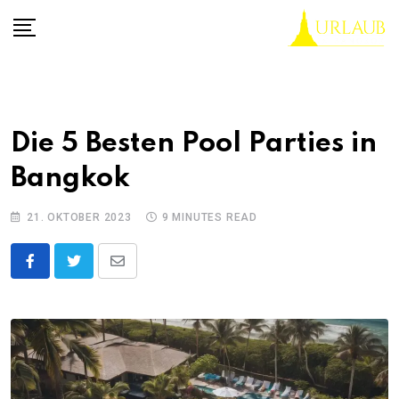
Skip
to
content
Die 5 Besten Pool Parties in
Bangkok
21. OKTOBER 2023
9 MINUTES READ
Share
via
Email