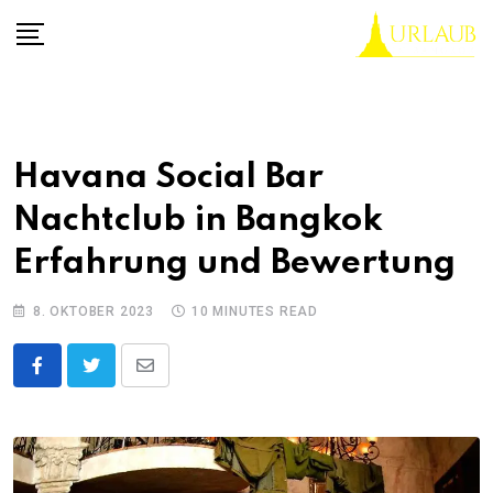
Skip
to
content
Havana Social Bar
Nachtclub in Bangkok
Erfahrung und Bewertung
8. OKTOBER 2023
10 MINUTES READ
Share
via
Email