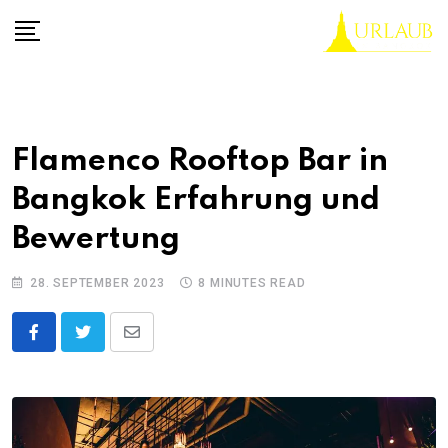
Skip
to
content
Flamenco Rooftop Bar in
Bangkok Erfahrung und
Bewertung
28. SEPTEMBER 2023
8 MINUTES READ
Share
via
Email