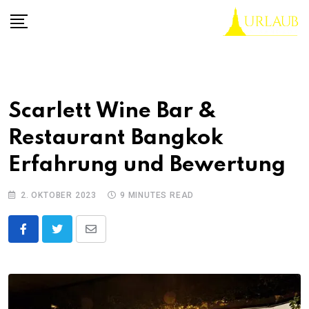
Skip
to
content
Scarlett Wine Bar &
Restaurant Bangkok
Erfahrung und Bewertung
2. OKTOBER 2023
9 MINUTES READ
Share
via
Email