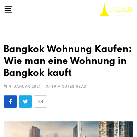
Skip
to
content
Bangkok Wohnung Kaufen:
Wie man eine Wohnung in
Bangkok kauft
9. JANUAR 2024
19 MINUTES READ
Share
via
Email