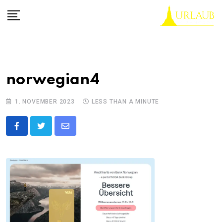
Skip
to
content
norwegian4
1. NOVEMBER 2023
LESS THAN A MINUTE
Share
via
Email