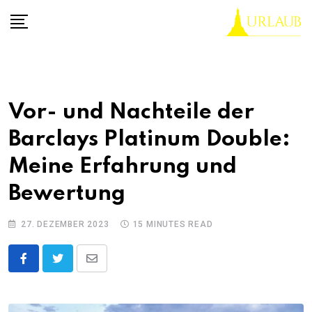
Skip
to
content
Vor- und Nachteile der
Barclays Platinum Double:
Meine Erfahrung und
Bewertung
27. DEZEMBER 2023
15 MINUTES READ
Share
via
Email