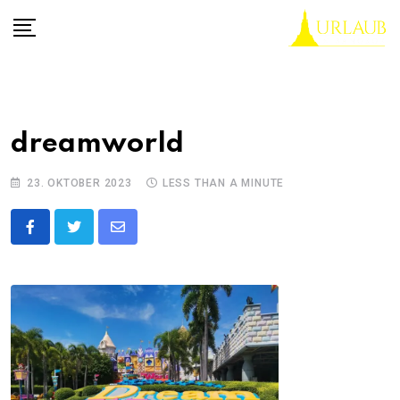
Skip
to
content
dreamworld
23. OKTOBER 2023
LESS THAN A MINUTE
Share
via
Email