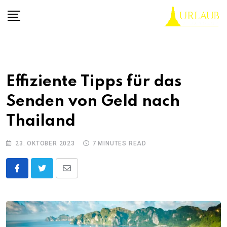
Skip
to
content
Effiziente Tipps für das
Senden von Geld nach
Thailand
23. OKTOBER 2023
7 MINUTES READ
Share
via
Email