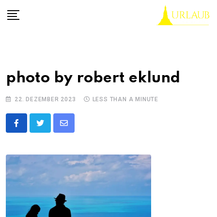
Skip
to
content
photo by robert eklund
22. DEZEMBER 2023
LESS THAN A MINUTE
Share
via
Email