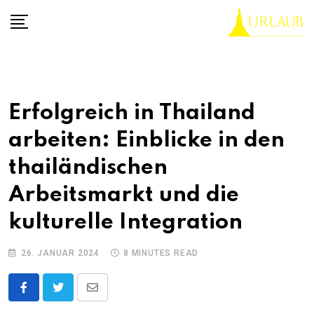
Skip
to
content
Erfolgreich in Thailand
arbeiten: Einblicke in den
thailändischen
Arbeitsmarkt und die
kulturelle Integration
26. JANUAR 2024
8 MINUTES READ
Share