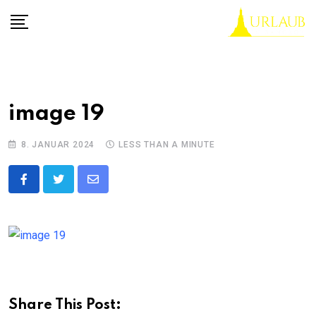
Skip
to
content
image 19
8. JANUAR 2024
LESS THAN A MINUTE
Share
via
Email
Share This Post: