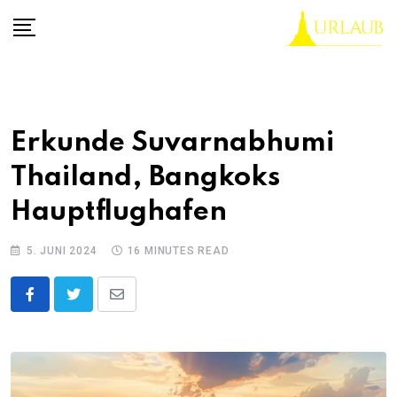
Skip
to
content
Erkunde Suvarnabhumi
Thailand, Bangkoks
Hauptflughafen
5. JUNI 2024
16 MINUTES READ
Share
via
Email