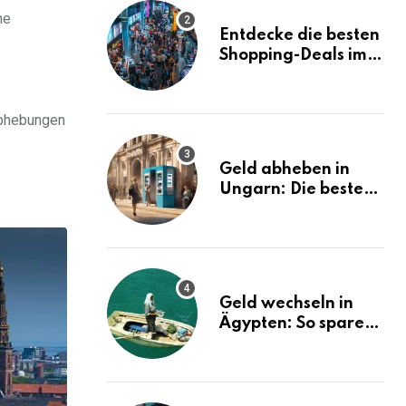
ne
Entdecke die besten
Shopping-Deals im
MBK Bangkok
abhebungen
Geld abheben in
Ungarn: Die besten
Tipps und Tricks!
Geld wechseln in
Ägypten: So sparen
Sie bares Geld!