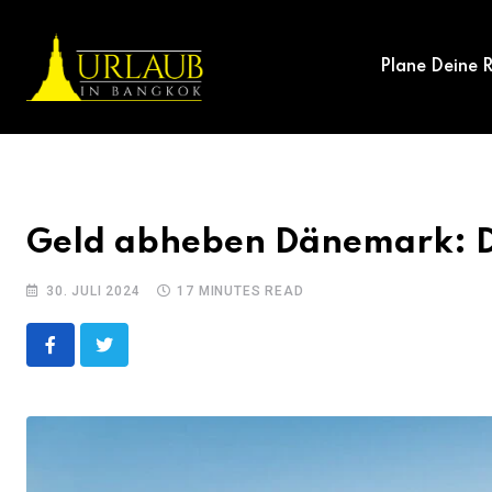
Skip
to
Plane Deine R
content
Geld abheben Dänemark: Di
30. JULI 2024
17 MINUTES READ