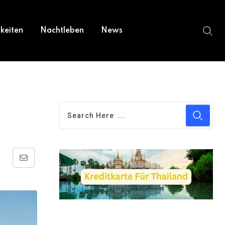
keiten
Nachtleben
News
Share
via
Email