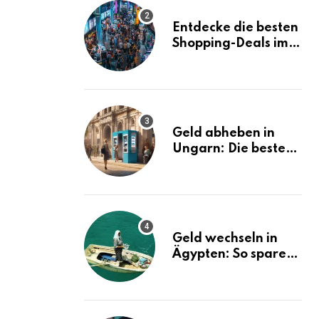
Entdecke die besten
Shopping-Deals im
MBK Bangkok
Geld abheben in
Ungarn: Die besten
Tipps und Tricks!
Geld wechseln in
Ägypten: So sparen
Sie bares Geld!