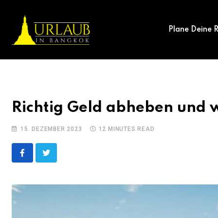
Skip
to
Plane Deine R
content
Richtig Geld abheben und 
15. DEZEMBER 2023
12 MINUTES READ