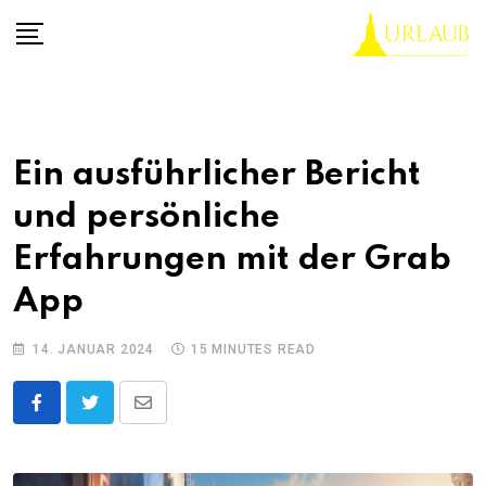
Skip
to
content
Ein ausführlicher Bericht
und persönliche
Erfahrungen mit der Grab
App
14. JANUAR 2024
15 MINUTES READ
Share
via
Email