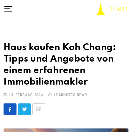
Skip
to
content
Haus kaufen Koh Chang:
Tipps und Angebote von
einem erfahrenen
Immobilienmakler
19. FEBRUAR 2024
15 MINUTES READ
Share
via
Email