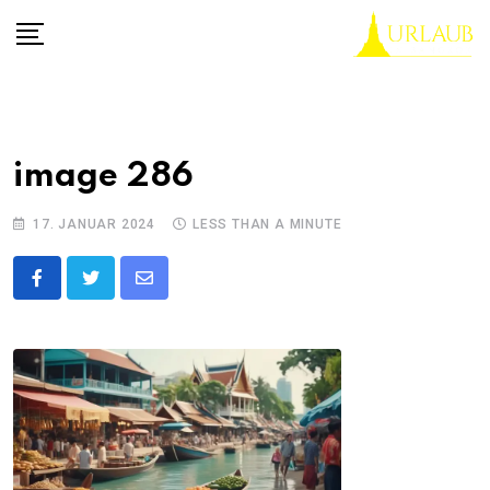
Skip
to
content
image 286
17. JANUAR 2024
LESS THAN A MINUTE
Share
via
Email