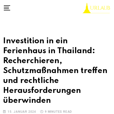
Skip
to
content
Investition in ein
Ferienhaus in Thailand:
Recherchieren,
Schutzmaßnahmen treffen
und rechtliche
Herausforderungen
überwinden
15. JANUAR 2024
9 MINUTES READ