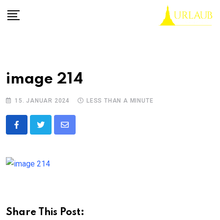
Skip
to
content
image 214
15. JANUAR 2024
LESS THAN A MINUTE
Share
via
Email
Share This Post: