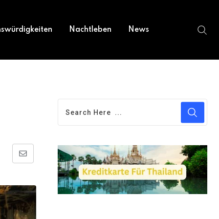
swürdigkeiten
Nachtleben
News
Share
via
Email