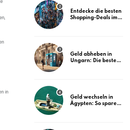
te
Entdecke die besten
en,
Shopping-Deals im
MBK Bangkok
en
Geld abheben in
Ungarn: Die besten
Tipps und Tricks!
en in
Geld wechseln in
Ägypten: So sparen
Sie bares Geld!