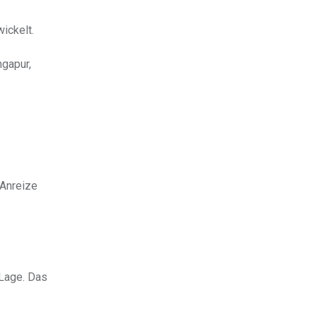
ickelt.
ngapur,
 Anreize
Lage. Das