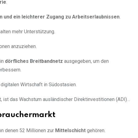
rie
.
 und ein leichterer Zugang zu Arbeitserlaubnissen
.
alten mehr Unterstützung.
tionen anzuziehen.
ein
dörfliches Breitbandnetz
ausgegeben, um den
erbessern.
digitalen Wirtschaft in Südostasien.
gt, ist das Wachstum ausländischer Direktinvestitionen (ADI)…
rbrauchermarkt
on denen 52 Millionen zur
Mittelschicht
gehören.