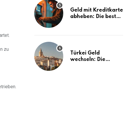
Geld mit Kreditkarte
abheben: Die besten
Tipps und Tricks
rtet.
en zu
Türkei Geld
wechseln: Die
besten Tipps und
Tricks!
trieben.