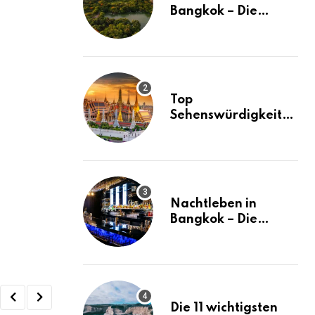
Bangkok – Die
besten Stadtteile
und Hotels in
Bangkok
Top
Sehenswürdigkeiten
in Bangkok – der
ultimative Guide
(mit Karte)
Nachtleben in
Bangkok – Die
besten Ausgehtipps
Die 11 wichtigsten