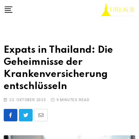
Skip
to
content
Expats in Thailand: Die
Geheimnisse der
Krankenversicherung
entschlüsseln
23. OKTOBER 2023
9 MINUTES READ
Share
via
Email