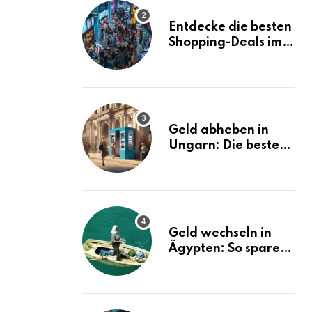
Entdecke die besten
Shopping-Deals im
MBK Bangkok
Geld abheben in
Ungarn: Die besten
Tipps und Tricks!
Geld wechseln in
Ägypten: So sparen
Sie bares Geld!