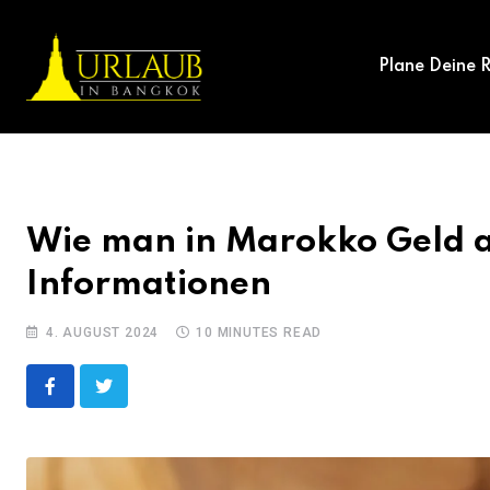
Skip
to
Plane Deine R
content
Wie man in Marokko Geld 
Informationen
4. AUGUST 2024
10 MINUTES READ