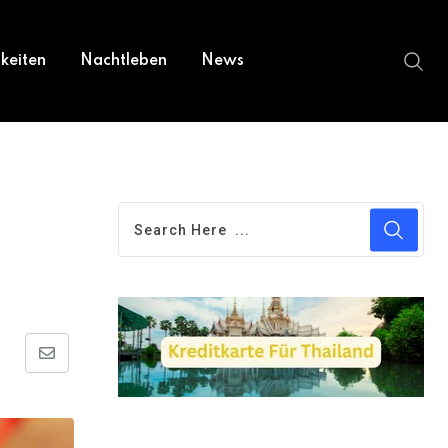
keiten
Nachtleben
News
Share
via
Email