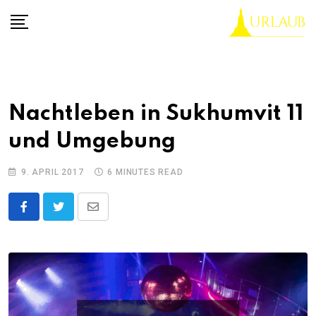
Skip
to
content
Nachtleben in Sukhumvit 11
und Umgebung
9. APRIL 2017
6 MINUTES READ
Share
via
Email