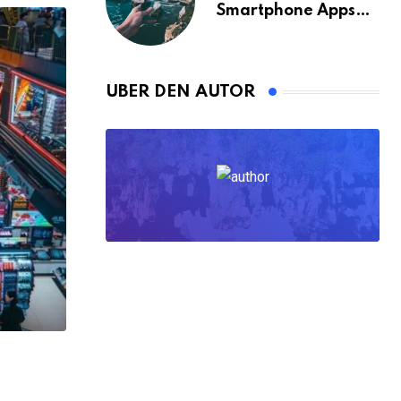
Smartphone Apps
für Bangkok
ÜBER DEN AUTOR
,
ALLE BLOGPOSTS
GELD
Geld abheben in Ungarn: Die besten Tip