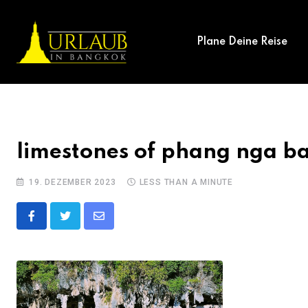
Skip
to
Plane Deine Reise
content
limestones of phang nga b
19. DEZEMBER 2023
LESS THAN A MINUTE
Share
via
Email