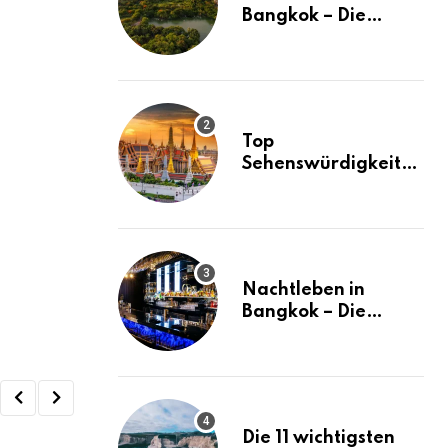
Bangkok – Die
besten Stadtteile
und Hotels in
Bangkok
Top
Sehenswürdigkeiten
in Bangkok – der
ultimative Guide
(mit Karte)
Nachtleben in
Bangkok – Die
besten Ausgehtipps
Die 11 wichtigsten