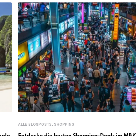
,
ALLE BLOGPOSTS
SHOPPING
eale
Entdecke die besten Shopping-Deals im MBK