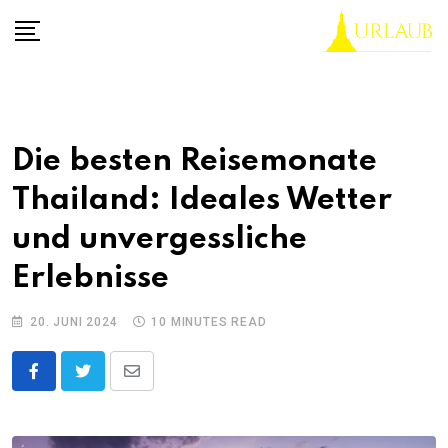
Skip
to
content
Die besten Reisemonate
Thailand: Ideales Wetter
und unvergessliche
Erlebnisse
20. JUNI 2024
10 MINUTES READ
Share
via
Email