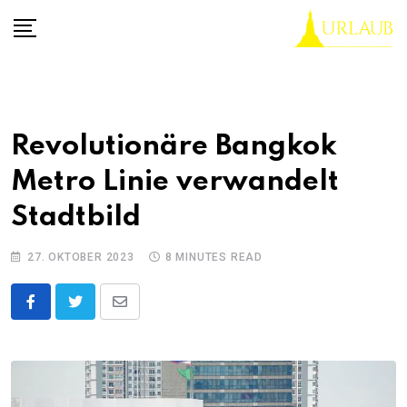
Skip
to
content
Revolutionäre Bangkok
Metro Linie verwandelt
Stadtbild
27. OKTOBER 2023
8 MINUTES READ
Share
via
Email