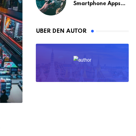
Smartphone Apps
für Bangkok
ÜBER DEN AUTOR
,
ALLE BLOGPOSTS
GELD
Geld abheben in Ungarn: Die besten Tip
8. AUGUST 2024