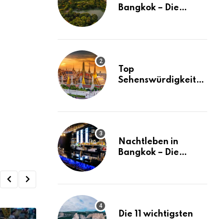
Bangkok – Die
besten Stadtteile
und Hotels in
Bangkok
Top
Sehenswürdigkeiten
in Bangkok – der
ultimative Guide
(mit Karte)
Nachtleben in
Bangkok – Die
besten Ausgehtipps
Die 11 wichtigsten