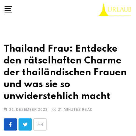
Skip
to
content
Thailand Frau: Entdecke
den rätselhaften Charme
der thailändischen Frauen
und was sie so
unwiderstehlich macht
26. DEZEMBER 2023
21 MINUTES READ
Share