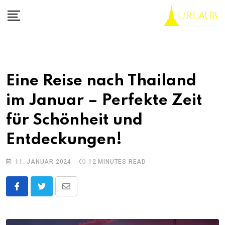
Skip
to
content
Eine Reise nach Thailand
im Januar – Perfekte Zeit
für Schönheit und
Entdeckungen!
11. JANUAR 2024
12 MINUTES READ
Share
via
Email