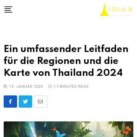
Skip
to
content
Ein umfassender Leitfaden
für die Regionen und die
Karte von Thailand 2024
15. JANUAR 2024
17 MINUTES READ
Share
via
Email