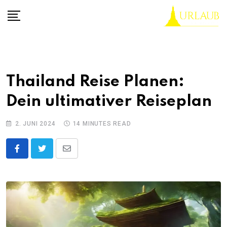
Skip
to
content
Thailand Reise Planen:
Dein ultimativer Reiseplan
2. JUNI 2024
14 MINUTES READ
Share
via
Email