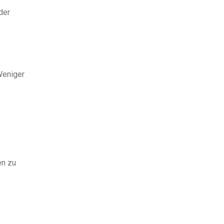
der
Weniger
en zu