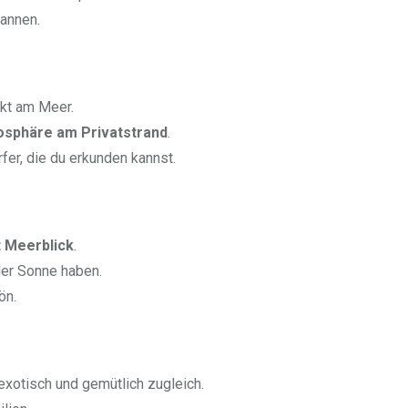
pannen.
ekt am Meer.
osphäre am Privatstrand
.
fer, die du erkunden kannst.
 Meerblick
.
der Sonne haben.
ön.
 exotisch und gemütlich zugleich.