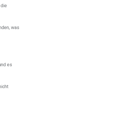
 die
unden, was
nd es
nicht