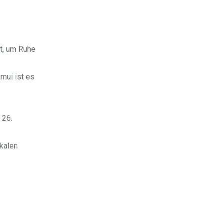
ht, um Ruhe
mui ist es
 26.
okalen