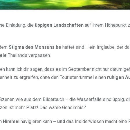
ine Einladung, die
üppigen Landschaften
auf ihrem Höhepunkt z
t dem
Stigma des Monsuns be
haftet sind – ein Irrglaube, der d
ele
Thailands verpassen.
en kann ich dir sagen, dass es im September nicht nur darum geh
enheit zu ergreifen, ohne den Touristenrummel einen
ruhigen A
Szenen wie aus dem Bilderbuch – die Wasserfälle sind üppig, d
tzen ist mehr Platz! Das wahre Geheimnis?
en Himmel
navigieren kann
– und
das Insiderwissen macht eine 