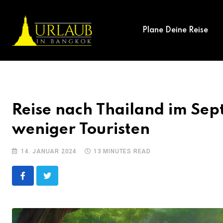
Skip
to
Plane Deine Reise
content
Reise nach Thailand im Se
weniger Touristen
14. JANUAR 2024
13 MINUTES READ