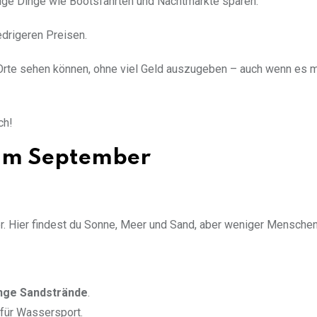
tige Dinge wie Bootsfahrten und Nachtmärkte sparen.
drigeren Preisen.
e Orte sehen können, ohne viel Geld auszugeben – auch wenn es
ch!
 im September
er. Hier findest du Sonne, Meer und Sand, aber weniger Menschen
nge Sandstrände
.
für Wassersport.