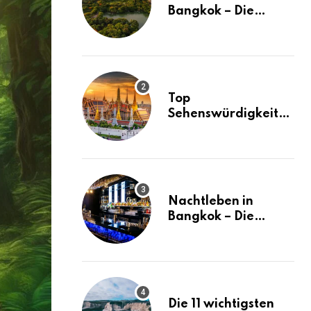
Bangkok – Die
besten Stadtteile
und Hotels in
Bangkok
Top
Sehenswürdigkeiten
in Bangkok – der
ultimative Guide
(mit Karte)
Nachtleben in
Bangkok – Die
besten Ausgehtipps
Die 11 wichtigsten