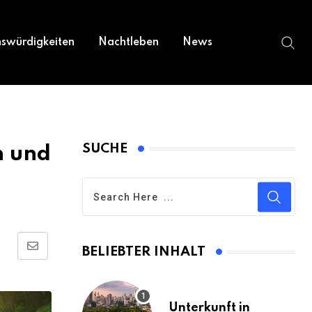
swürdigkeiten
Nachtleben
News
SUCHE
n und
BELIEBTER INHALT
Share
via
Email
Unterkunft in