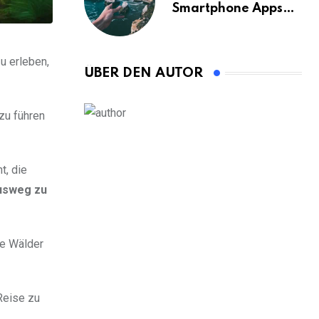
Smartphone Apps
für Bangkok
u erleben,
ÜBER DEN AUTOR
azu führen
t, die
usweg zu
ie Wälder
Reise zu