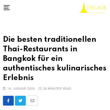
Skip
to
content
Die besten traditionellen
Thai-Restaurants in
Bangkok für ein
authentisches kulinarisches
Erlebnis
14. JANUAR 2024
26 MINUTES READ
Share