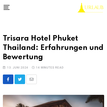
Skip
to
content
Trisara Hotel Phuket
Thailand: Erfahrungen und
Bewertung
13. JUNI 2024
14 MINUTES READ
Share
via
Email