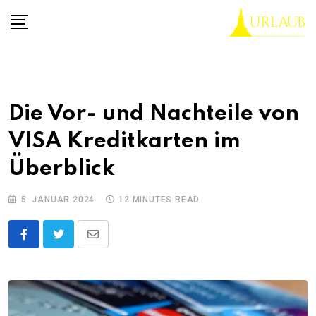
Skip
to
content
Die Vor- und Nachteile von
VISA Kreditkarten im
Überblick
5. JANUAR 2024
12 MINUTES READ
Share
via
Email