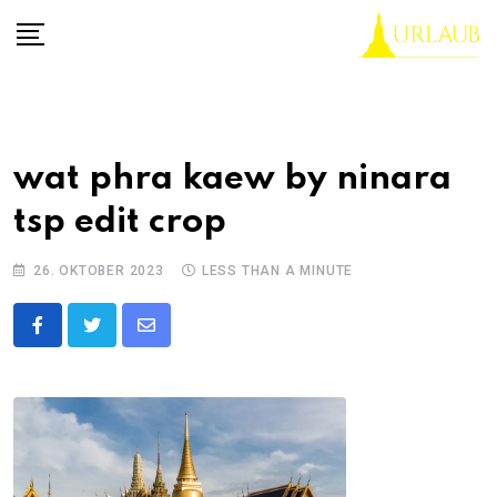
Skip
to
content
wat phra kaew by ninara
tsp edit crop
26. OKTOBER 2023
LESS THAN A MINUTE
Share
via
Email