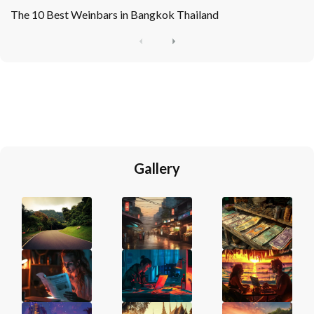
The 10 Best Weinbars in Bangkok Thailand
P
N
r
e
e
x
v
t
i
o
u
s
Gallery