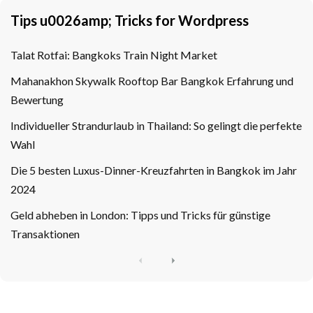
Tips u0026amp; Tricks for Wordpress
Talat Rotfai: Bangkoks Train Night Market
Mahanakhon Skywalk Rooftop Bar Bangkok Erfahrung und
Bewertung
Individueller Strandurlaub in Thailand: So gelingt die perfekte
Wahl
Die 5 besten Luxus-Dinner-Kreuzfahrten in Bangkok im Jahr
2024
Geld abheben in London: Tipps und Tricks für günstige
Transaktionen
P
N
r
e
e
x
v
t
i